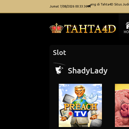
Selamat Datang di Tahta4D Situs Judi Online
Jumat 7/08/2026 00:33:37
HO
Slot
ShadyLady