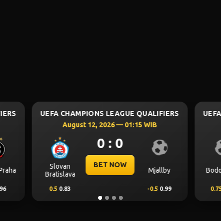
NAL
E-FOOTBALL F24 INTERNATIONAL
E-FO
FRIENDLY
August 7, 2026 — 07:15 WIB
1 : 0
e-Bo
Dor
BET NOW
land
e-Argentina
e-Wales
0.0
0.66
0.25
0.37
-0.25
-0.61