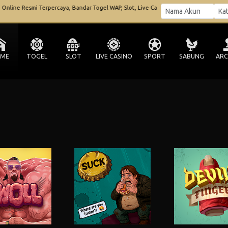
 Resmi Terpercaya, Bandar Togel WAP, Slot, Live Casino, Tembak Ikan Online Terama
ME
TOGEL
SLOT
LIVE CASINO
SPORT
SABUNG
ARC