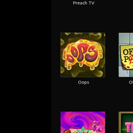
Preach TV
Oops
O