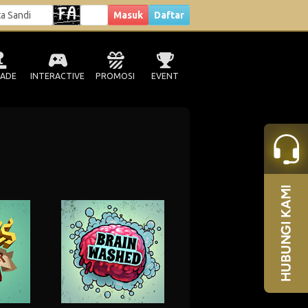
n dan Terpercaya dengan Proses Tercepat
Selamat Datang di Tahta4D S
Masuk
Daftar
ADE
INTERACTIVE
PROMOSI
EVENT