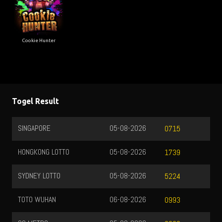
Cookie Hunter
Togel Result
SINGAPORE
05-08-2026
0715
HONGKONG LOTTO
05-08-2026
1739
SYDNEY LOTTO
05-08-2026
5224
TOTO WUHAN
06-08-2026
0993
SG METRO
05-08-2026
6892
MALAYSIA SIANG
05-08-2026
6517