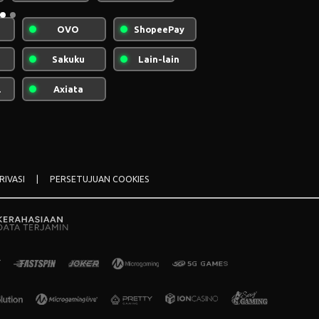
OVO
ShopeePay
Sakuku
Lain-lain
l
Axiata
RIVASI
|
PERSETUJUAN COOKIES