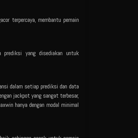
acor terpercaya, membantu pemain
 prediksi yang disediakan untuk
nsi dalam setiap prediksi dan data
engan jackpot yang sangat terbesar,
axwin hanya dengan modal minimal
rbaik sehingga cocok untuk pemain