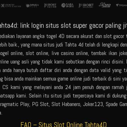
ahta4d: link login situs slot super gacor paling ji
diakan layanan angka togel 4D secara akurat dan slot gacor
ih baik., yang mana situs judi Tahta 4d telah di lengkapi den
togel online, slot online, live casino online, tembak ikan jok
nline uang asli yang tidak kami sebutkan dengan rinci disin
kan anda hanya butuh daftar diri anda dengan data valid yan
g bisa anda mainkan semua game online judi terbaik di sini y
eh CS kami yang melayani anda 24 jam penuh dengan ramah j
sapp kami. Selain itu situs judi terpercaya kami di dukung 
e Pragmatic Play, PG Slot, Slot Habanero, Joker123, Spade Ga
a.
FAQ – Situs Slot Online Tahta4D