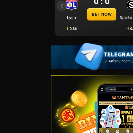
0 : 0
Previous
BET NOW
Union 
Bodo Glimt
Gill
0.75
0.82
-0.75
TELEGRA
Daftar
Login
BC
CIM
OC
NE