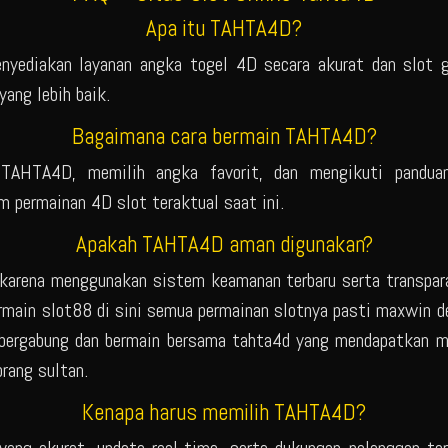
Apa itu TAHTA4D?
yediakan layanan angka togel 4D secara akurat dan slot g
ang lebih baik.
Bagaimana cara bermain TAHTA4D?
TAHTA4D, memilih angka favorit, dan mengikuti panduan
 permainan 4D slot teraktual saat ini.
Apakah TAHTA4D aman digunakan?
arena menggunakan sistem keamanan terbaru serta transpara
rmain slot88 di sini semua permainan slotnya pasti maxwin d
bergabung dan bermain bersama tahta4d yang mendapatkan m
orang sultan.
Kenapa harus memilih TAHTA4D?
yang akurat, update real-time, serta dukungan pelanggan te