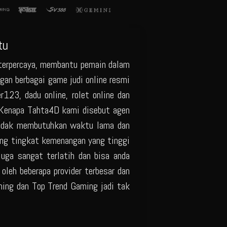
tu
 terpercaya, membantu pemain dalam
gan berbagai game judi online resmi
er123, dadu online, rolet online dan
i. Kenapa Tahta4D kami disebut agen
g tidak membutuhkan waktu lama dan
ang tingkat kemenangan yang tinggi
uga sangat terlatih dan bisa anda
oleh beberapa provider terbesar dan
ming dan Top Trend Gaming jadi tak