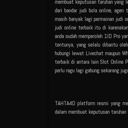
membuat keputusan taruhan yang leb
dari bandar judi bola online, agen 
masih banyak lagi permainan judi o
judi online terbaik itu di karena
anda sudah memperoleh 1ID Pro yan
tentunya, yang selalu dibantu ol
hubungi lewat Livechat maupun What
terbaik di antara lain Slot Onlin
perlu ragu lagi gabung sekarang jug
TAHTA4D platform resmi yang men
dalam membuat keputusan taruhan y