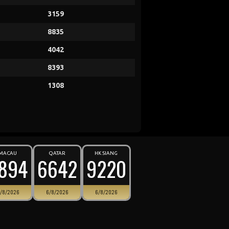
3159
8835
4042
8393
1308
MACAU
QATAR
HK SIANG
894
6642
9220
/8/2026
6/8/2026
6/8/2026