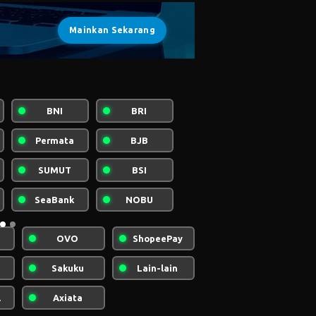
Mainkan Sekarang
RI
Maybank
Sinarmas
UOB
JB
Superbank
Allobank
SAQU
SI
BU
OVO
ShopeePay
Sakuku
Lain-lain
l
Axiata