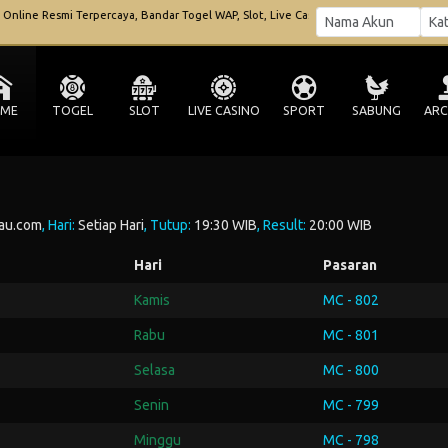
e Resmi Terpercaya, Bandar Togel WAP, Slot, Live Casino, Tembak Ikan Online Tera
ME
TOGEL
SLOT
LIVE CASINO
SPORT
SABUNG
ARC
au.com
, Hari:
Setiap Hari
, Tutup:
19:30 WIB
, Result:
20:00 WIB
Hari
Pasaran
Kamis
MC - 802
Rabu
MC - 801
Selasa
MC - 800
Senin
MC - 799
Minggu
MC - 798