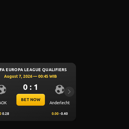
OTBALL F24 ELITE CLUB FRIENDLY
August 7, 2026 — 02:30 WIB
1 : 0
Next
BET NOW
e-
e-Tottenham
hester
Hotspur
ited
0
0.90
0.00
0.86