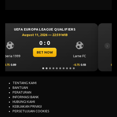
SPAIN LA LIGA
August 16, 2026 — 02:30 WIB
0 : 0
Previous
Next
BET NOW
Sevilla
Rayo Vallecano
0.25
0.95
-0.25
0.95
TENTANG KAMI
BANTUAN
PERATURAN
INFORMASI BANK
HUBUNGI KAMI
KEBIJAKAN PRIVASI
PERSETUJUAN COOKIES