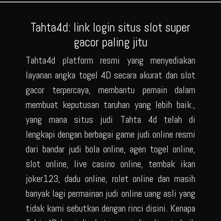
Tahta4d: link login situs slot super
gacor paling jitu
Tahta4d
platform resmi yang menyediakan
layanan angka togel 4D secara akurat dan slot
gacor terpercaya, membantu pemain dalam
membuat keputusan taruhan yang lebih baik.,
yang mana situs judi Tahta 4d telah di
lengkapi dengan berbagai game judi online resmi
dari bandar judi bola online, agen togel online,
slot online, live casino online, tembak ikan
joker123, dadu online, rolet online dan masih
banyak lagi permainan judi online uang asli yang
tidak kami sebutkan dengan rinci disini. Kenapa