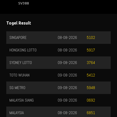
SV388
Togel Result
SINGAPORE
08-08-2026
5102
HONGKONG LOTTO
08-08-2026
5917
SYDNEY LOTTO
09-08-2026
3764
TOTO WUHAN
09-08-2026
5412
SG METRO
09-08-2026
5948
MALAYSIA SIANG
09-08-2026
0692
MALAYSIA
08-08-2026
6851