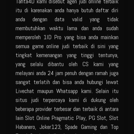
Tahta4D kami disebut agen judi online terbaik
itu di karenakan anda hanya butuh daftar diri
anda dengan data valid yang tidak
membutuhkan waktu lama dan anda sudah
memperoleh 1ID Pro yang bisa anda mainkan
semua game online judi terbaik di sini yang
tingkat kemenangan yang tinggi tentunya,
yang selalu dibantu oleh CS kami yang
melayani anda 24 jam penuh dengan ramah juga
sangat terlatih dan bisa anda hubungi lewat
Livechat maupun Whatsapp kami. Selain itu
situs judi terpercaya kami di dukung oleh
beberapa provider terbesar dan terbaik di antara
lain Slot Online Pragmatic Play, PG Slot, Slot
Habanero, Joker123, Spade Gaming dan Top