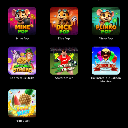
Mine Pop
Dice Pop
Plinko Pop
Leprechaun Strike
Soccer Striker
The Incredible Balloon
Machine
Fruit Blast