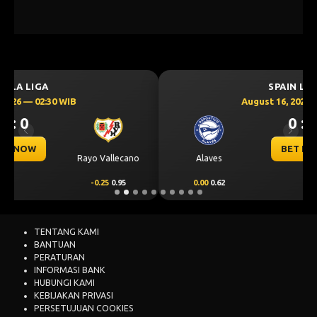
SPAIN LA LIGA
August 16, 2026 — 00:30 WIB
0 : 0
Previous
Next
BET NOW
Alaves
Getafe
0.00
0.62
0.00
-0.72
TENTANG KAMI
BANTUAN
PERATURAN
INFORMASI BANK
HUBUNGI KAMI
KEBIJAKAN PRIVASI
PERSETUJUAN COOKIES