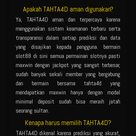
Apakah TAHTA4D aman digunakan?
Ya, TAHTA4D aman dan terpercaya karena
menggunakan sistem keamanan terbaru serta
transparansi dalam setiap prediksi dan data
yang disajikan kepada pengguna. bermain
slot88 di sini semua permainan slotnya pasti
maxwin dengan jackpot yang sangat terbesar,
sudah banyak sekali member yang bergabung
dan bermain bersama tahta4d yang
mendapatkan maxwin hanya dengan modal
minimal deposit sudah bisa meraih jatah
seorang sultan.
Kenapa harus memilih TAHTA4D?
TAHTA4D dikenal karena prediksi yang akurat,