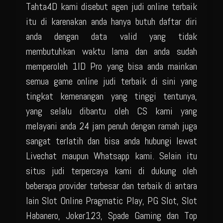
Tahta4D kami disebut agen judi online terbaik
itu di karenakan anda hanya butuh daftar diri
anda dengan data valid yang tidak
membutuhkan waktu lama dan anda sudah
memperoleh 1ID Pro yang bisa anda mainkan
semua game online judi terbaik di sini yang
tingkat kemenangan yang tinggi tentunya,
yang selalu dibantu oleh CS kami yang
melayani anda 24 jam penuh dengan ramah juga
sangat terlatih dan bisa anda hubungi lewat
Livechat maupun Whatsapp kami. Selain itu
situs judi terpercaya kami di dukung oleh
beberapa provider terbesar dan terbaik di antara
lain Slot Online Pragmatic Play, PG Slot, Slot
Habanero, Joker123, Spade Gaming dan Top