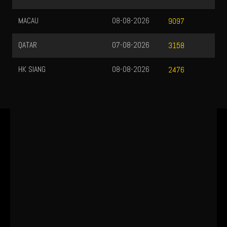
MACAU
08-08-2026
9097
QATAR
07-08-2026
3158
HK SIANG
08-08-2026
2476