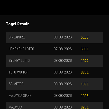
Togel Result
SINGAPORE
08-08-2026
5102
HONGKONG LOTTO
07-08-2026
6011
SYDNEY LOTTO
08-08-2026
1377
TOTO WUHAN
08-08-2026
6301
SG METRO
08-08-2026
4821
MALAYSIA SIANG
08-08-2026
1986
MALAYSIA
08-08-2026
6851