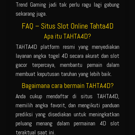
Trend Gaming jadi tak perlu ragu lagi gabung
sekarang juga.
FAQ – Situs Slot Online Tahta4D
Apa itu TAHTA4D?
TAHTA4D platform resmi yang menyediakan
layanan angka togel 4D secara akurat dan slot
gacor terpercaya, membantu pemain dalam
membuat keputusan taruhan yang lebih baik.
Bagaimana cara bermain TAHTA4D?
Anda cukup mendaftar di situs TAHTA4D,
memilih angka favorit, dan mengikuti panduan
prediksi yang disediakan untuk meningkatkan
peluang menang dalam permainan 4D slot
teraktual saat ini.