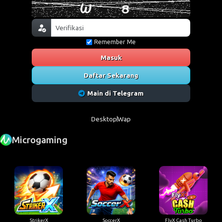
Remember Me
Masuk
Daftar Sekarang
Main di Telegram
Desktop
Wap
Microgaming
StrikerX
SoccerX
FlyX Cash Turbo