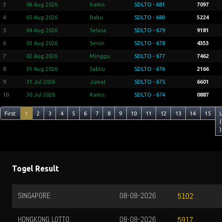
3
06 Aug 2026
Kamis
SDLTO - 681
7097
4
05 Aug 2026
Rabu
SDLTO - 680
5224
5
04 Aug 2026
Selasa
SDLTO - 679
9181
6
03 Aug 2026
Senin
SDLTO - 678
4353
7
02 Aug 2026
Minggu
SDLTO - 677
7462
8
01 Aug 2026
Sabtu
SDLTO - 676
2166
9
31 Jul 2026
Jumat
SDLTO - 675
6601
10
30 Jul 2026
Kamis
SDLTO - 674
0887
First
1
2
3
4
5
6
7
8
9
10
11
12
13
14
15
(
)
Togel Result
SINGAPORE
08-08-2026
5102
HONGKONG LOTTO
08-08-2026
5917