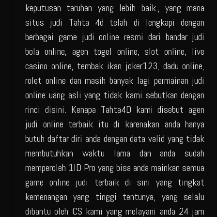
keputusan taruhan yang lebih baik., yang mana
situs judi Tahta 4d telah di lengkapi dengan
berbagai game judi online resmi dari bandar judi
bola online, agen togel online, slot online, live
casino online, tembak ikan joker123, dadu online,
rolet online dan masih banyak lagi permainan judi
online uang asli yang tidak kami sebutkan dengan
rinci disini. Kenapa Tahta4D kami disebut agen
judi online terbaik itu di karenakan anda hanya
butuh daftar diri anda dengan data valid yang tidak
membutuhkan waktu lama dan anda sudah
memperoleh 1ID Pro yang bisa anda mainkan semua
game online judi terbaik di sini yang tingkat
kemenangan yang tinggi tentunya, yang selalu
dibantu oleh CS kami yang melayani anda 24 jam