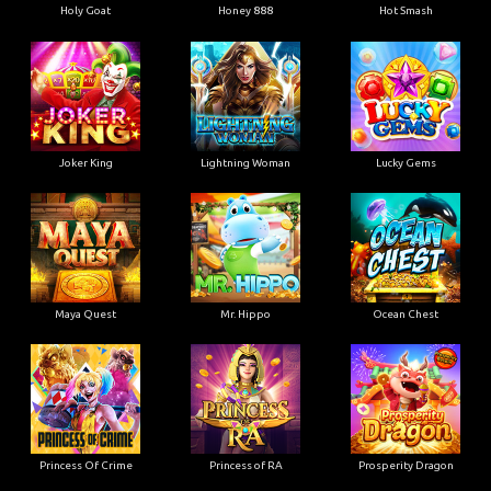
Joker King
Lightning Woman
Lucky Gems
Maya Quest
Mr. Hippo
Ocean Chest
Princess Of Crime
Princess of RA
Prosperity Dragon