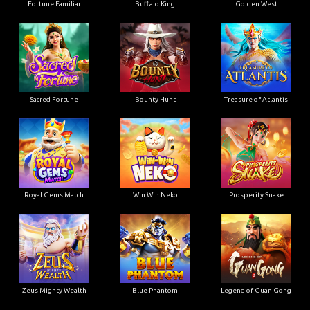
Sacred Fortune
Bounty Hunt
Treasure of Atlantis
Royal Gems Match
Win Win Neko
Prosperity Snake
Zeus Mighty Wealth
Blue Phantom
Legend of Guan Gong