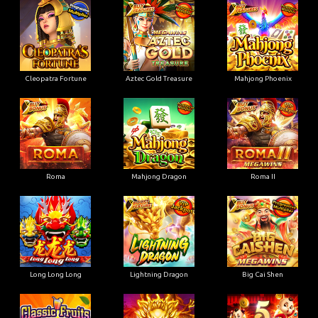
Cleopatra Fortune
Aztec Gold Treasure
Mahjong Phoenix
Roma
Mahjong Dragon
Roma II
Long Long Long
Lightning Dragon
Big Cai Shen