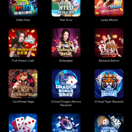
Odds HiLo
Thai Hi Lo
Lucky Wheel
Fish Prawn Crab
Belangkai
Baccarat Babes
Caribbean Saga
Virtual Dragon Bonus
Virtual Tiger Baccarat
Baccarat
Virtual Domino QQ
Virtual Roulette
Virtual Sic Bo