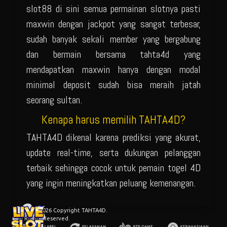
sudah banyak sekali member yang bergabung
dan bermain bersama tahta4d yang
mendapatkan maxwin hanya dengan modal
minimal deposit sudah bisa meraih jatah
seorang sultan.
Kenapa harus memilih TAHTA4D?
TAHTA4D dikenal karena prediksi yang akurat,
update real-time, serta dukungan pelanggan
terbaik sehingga cocok untuk pemain togel 4D
yang ingin meningkatkan peluang kemenangan.
© 2015 - 2026 Copyright TAHTA4D.
All Rights Reserved.
LAPOR PUSAT