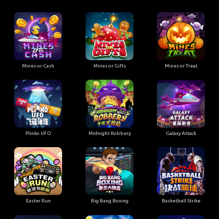
Mines or Cash
Mines or Gifts
Mines or Treat
Plinko UFO
Midnight Robbery
Galaxy Attack
Easter Run
Big Bang Boxing
Basketball Strike