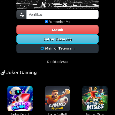
Remember Me
Masuk
Daftar Sekarang
Main di Telegram
Desktop
Wap
Joker Gaming
Cash or Crash 2
Limbo Football
Football Mines