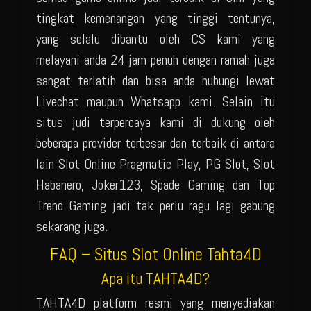
melayani anda 24 jam penuh dengan ramah juga
sangat terlatih dan bisa anda hubungi lewat
Livechat maupun Whatsapp kami. Selain itu
situs judi terpercaya kami di dukung oleh
beberapa provider terbesar dan terbaik di antara
lain Slot Online Pragmatic Play, PG Slot, Slot
Habanero, Joker123, Spade Gaming dan Top
Trend Gaming jadi tak perlu ragu lagi gabung
sekarang juga.
FAQ – Situs Slot Online Tahta4D
Apa itu TAHTA4D?
TAHTA4D platform resmi yang menyediakan
layanan angka togel 4D secara akurat dan slot
gacor terpercaya, membantu pemain dalam