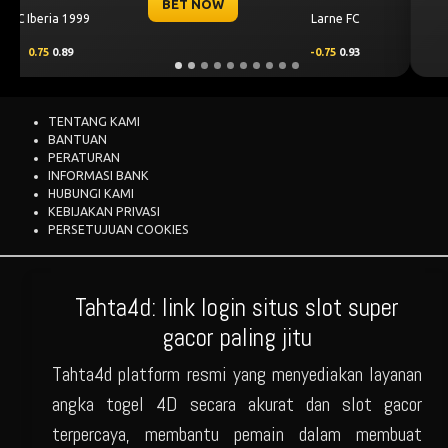
BET NOW
Bodo Glimt
Union Saint-Gilloi
0.75
0.77
-0.75
-0.95
TENTANG KAMI
BANTUAN
PERATURAN
INFORMASI BANK
HUBUNGI KAMI
KEBIJAKAN PRIVASI
PERSETUJUAN COOKIES
Tahta4d: link login situs slot super
gacor paling jitu
Tahta4d
platform resmi yang menyediakan layanan
angka togel 4D secara akurat dan slot gacor
terpercaya, membantu pemain dalam membuat