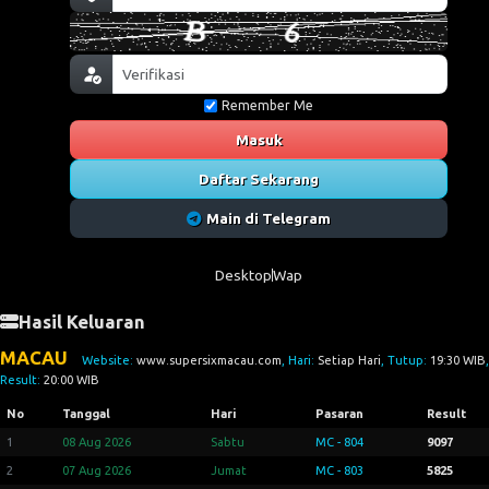
Remember Me
Masuk
Daftar Sekarang
Main di Telegram
Desktop
Wap
Hasil Keluaran
MACAU
Website:
www.supersixmacau.com
, Hari:
Setiap Hari
, Tutup:
19:30 WIB
,
Result:
20:00 WIB
No
Tanggal
Hari
Pasaran
Result
1
08 Aug 2026
Sabtu
MC - 804
9097
2
07 Aug 2026
Jumat
MC - 803
5825