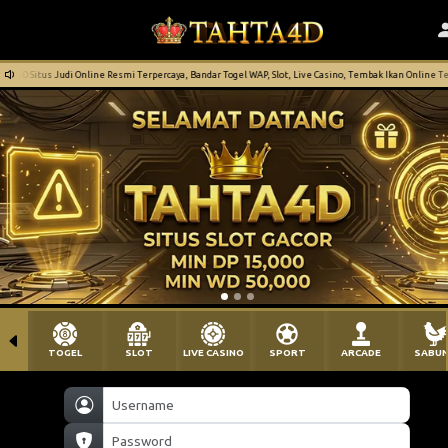
D Situs Judi Online Resmi Terpercaya, Bandar Togel WAP, Slot, Live Casino, Tembak Ikan Online Teram
TOGEL
SLOT
LIVE CASINO
SPORT
ARCADE
SABU