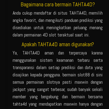
Bagaimana cara bermain TAHTA4D?
Anda cukup mendaftar di situs TAHTA4D, memilih
angka favorit, dan mengikuti panduan prediksi yang
disediakan untuk meningkatkan peluang menang
dalam permainan 4D slot teraktual saat ini.
Apakah TAHTA4D aman digunakan?
Ya, TAHTA4D aman dan terpercaya karena
menggunakan sistem keamanan terbaru serta
transparansi dalam setiap prediksi dan data yang
disajikan kepada pengguna. bermain slot88 di sini
semua permainan slotnya pasti maxwin dengan
jackpot yang sangat terbesar, sudah banyak sekali
member yang bergabung dan bermain bersama
tahta4d yang mendapatkan maxwin hanya dengan