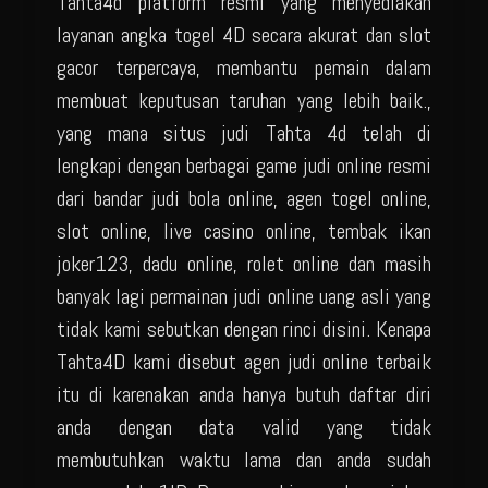
Tahta4d
platform resmi yang menyediakan
layanan angka togel 4D secara akurat dan slot
gacor terpercaya, membantu pemain dalam
membuat keputusan taruhan yang lebih baik.,
yang mana situs judi Tahta 4d telah di
lengkapi dengan berbagai game judi online resmi
dari bandar judi bola online, agen togel online,
slot online, live casino online, tembak ikan
joker123, dadu online, rolet online dan masih
banyak lagi permainan judi online uang asli yang
tidak kami sebutkan dengan rinci disini. Kenapa
Tahta4D kami disebut agen judi online terbaik
itu di karenakan anda hanya butuh daftar diri
anda dengan data valid yang tidak
membutuhkan waktu lama dan anda sudah