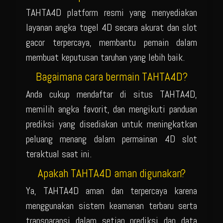
TAHTA4D platform resmi yang menyediakan
layanan angka togel 4D secara akurat dan slot
gacor terpercaya, membantu pemain dalam
membuat keputusan taruhan yang lebih baik.
Bagaimana cara bermain TAHTA4D?
Anda cukup mendaftar di situs TAHTA4D,
memilih angka favorit, dan mengikuti panduan
prediksi yang disediakan untuk meningkatkan
peluang menang dalam permainan 4D slot
teraktual saat ini.
Apakah TAHTA4D aman digunakan?
Ya, TAHTA4D aman dan terpercaya karena
menggunakan sistem keamanan terbaru serta
transparansi dalam setiap prediksi dan data