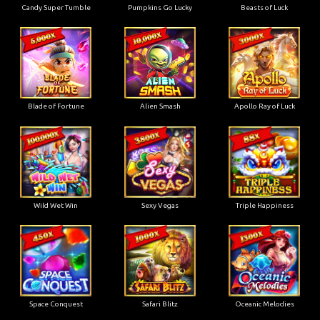
Blade of Fortune
Alien Smash
Apollo Ray of Luck
Wild Wet Win
Sexy Vegas
Triple Happiness
Space Conquest
Safari Blitz
Oceanic Melodies