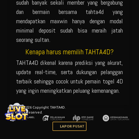
mendapatkan maxwin hanya dengan modal
minimal deposit sudah bisa meraih jatah
seorang sultan.
Kenapa harus memilih TAHTA4D?
TAHTA4D dikenal karena prediksi yang akurat,
update real-time, serta dukungan pelanggan
terbaik sehingga cocok untuk pemain togel 4D
yang ingin meningkatkan peluang kemenangan.
© 2015 - 2026 Copyright TAHTA4D.
All Rights Reserved.
LAPOR PUSAT