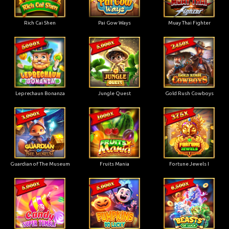
Leprechaun Bonanza
Jungle Quest
Gold Rush Cowboys
Guardian of The Museum
Fruits Mania
Fortune Jewels I
Candy Super Tumble
Pumpkins Go Lucky
Beasts of Luck