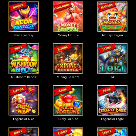
Neon Fantasy
Money Empire
Money Dragon
Mushroom Bandit
Mining Bonanza
Loki
Legend of Nian
Lucky Fortune
Legend of Eagle