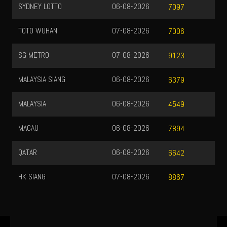
TOTO WUHAN
07-08-2026
7006
SG METRO
07-08-2026
9123
MALAYSIA SIANG
06-08-2026
6379
MALAYSIA
06-08-2026
4549
MACAU
06-08-2026
7894
QATAR
06-08-2026
6642
HK SIANG
07-08-2026
8867