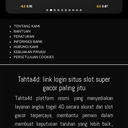
TENTANG KAMI
BANTUAN
PERATURAN
INFORMASI BANK
HUBUNGI KAMI
KEBIJAKAN PRIVASI
PERSETUJUAN COOKIES
Tahta4d: link login situs slot super
gacor paling jitu
Tahta4d
platform resmi yang menyediakan
layanan angka togel 4D secara akurat dan slot
gacor terpercaya, membantu pemain dalam
membuat keputusan taruhan yang lebih baik.,
yang mana situs judi Tahta 4d telah di
lengkapi dengan berbagai game judi online resmi