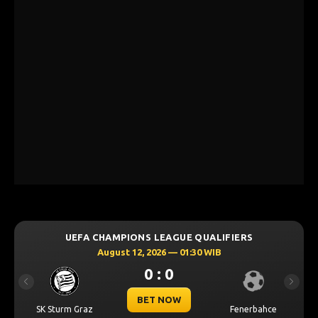
UEFA CHAMPIONS LEAGUE QUALIFIERS
August 12, 2026 — 01:30 WIB
0 : 0
Previous
Next
BET NOW
SK Sturm Graz
Fenerbahce
-0.5
0.95
0.5
0.87