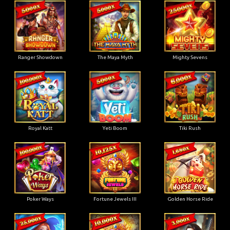
Ranger Showdown
The Maya Myth
Mighty Sevens
Royal Katt
Yeti Boom
Tiki Rush
Poker Ways
Fortune Jewels III
Golden Horse Ride