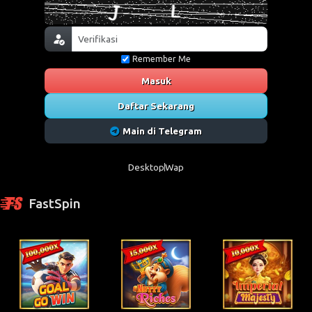
Remember Me
Masuk
Daftar Sekarang
Main di Telegram
Desktop
Wap
FastSpin
Goal Go Win
Nutty Riches
Imperial Majesty