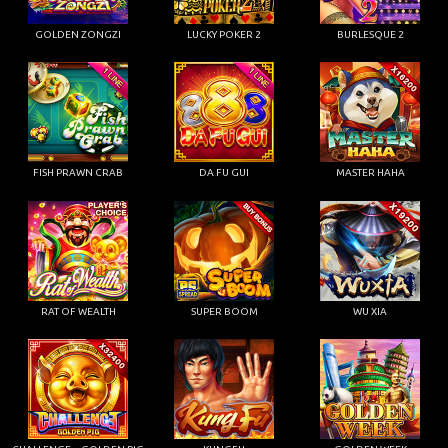
FISH PRAWN CRAB
DA FU GUI
MASTER HAHA
RAT OF WEALTH
SUPER BOOM
WU XIA
CHALLENGE・GOLDEN PIG
KUNGFU
GOLDEN WEEK