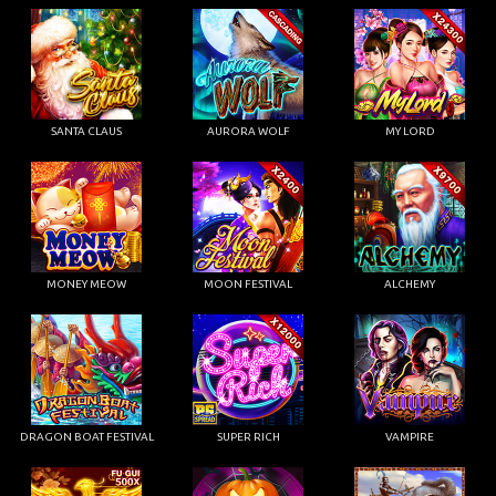
SANTA CLAUS
AURORA WOLF
MY LORD
MONEY MEOW
MOON FESTIVAL
ALCHEMY
DRAGON BOAT FESTIVAL
SUPER RICH
VAMPIRE