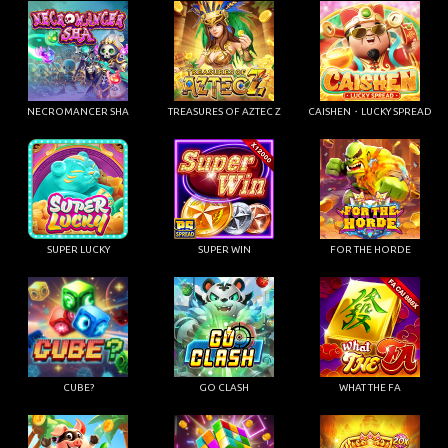
NECROMANCER SHA
TREASURES OF AZTEC Z
CAISHEN・LUCKY SPREAD
SUPER LUCKY
SUPER WIN
FOR THE HORDE
CUBE?
GO CLASH
WHAT THE FA