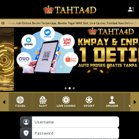
udi Online Resmi Terpercaya, Bandar Togel WAP, Slot, Live Casino, Tembak Ikan Online Teraman dan Te
TOGEL
SLOT
LIVE CASINO
SPORT
ARCADE
SABU