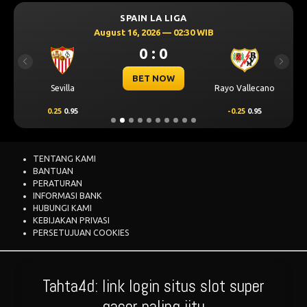
0 : 0
Previous
Next
BET NOW
Sevilla
Rayo Vallecano
0.25
0.95
-0.25
0.95
TENTANG KAMI
BANTUAN
PERATURAN
INFORMASI BANK
HUBUNGI KAMI
KEBIJAKAN PRIVASI
PERSETUJUAN COOKIES
Tahta4d: link login situs slot super
gacor paling jitu
Tahta4d
platform resmi yang menyediakan