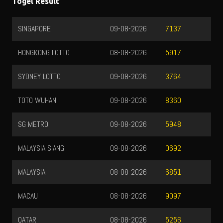
HONGKONG LOTTO
08-08-2026
5917
SYDNEY LOTTO
09-08-2026
3764
TOTO WUHAN
09-08-2026
8360
SG METRO
09-08-2026
5948
MALAYSIA SIANG
09-08-2026
0692
MALAYSIA
08-08-2026
6851
MACAU
08-08-2026
9097
QATAR
08-08-2026
5256
HK SIANG
09-08-2026
4008