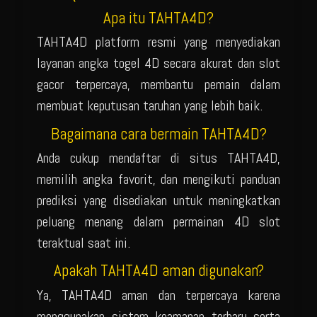
layanan angka togel 4D secara akurat dan slot
gacor terpercaya, membantu pemain dalam
membuat keputusan taruhan yang lebih baik.
Bagaimana cara bermain TAHTA4D?
Anda cukup mendaftar di situs TAHTA4D,
memilih angka favorit, dan mengikuti panduan
prediksi yang disediakan untuk meningkatkan
peluang menang dalam permainan 4D slot
teraktual saat ini.
Apakah TAHTA4D aman digunakan?
Ya, TAHTA4D aman dan terpercaya karena
menggunakan sistem keamanan terbaru serta
transparansi dalam setiap prediksi dan data
yang disajikan kepada pengguna. bermain