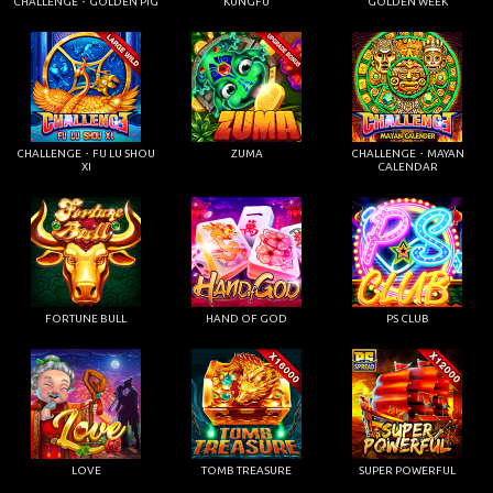
CHALLENGE・FU LU SHOU
ZUMA
CHALLENGE・MAYAN
XI
CALENDAR
FORTUNE BULL
HAND OF GOD
PS CLUB
LOVE
TOMB TREASURE
SUPER POWERFUL