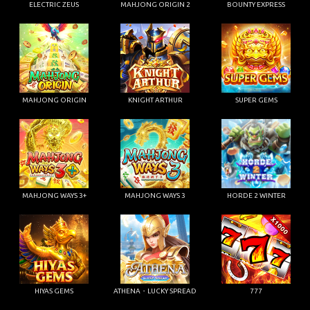
MAHJONG ORIGIN
KNIGHT ARTHUR
SUPER GEMS
MAHJONG WAYS 3+
MAHJONG WAYS 3
HORDE 2 WINTER
HIYAS GEMS
ATHENA・LUCKY SPREAD
777