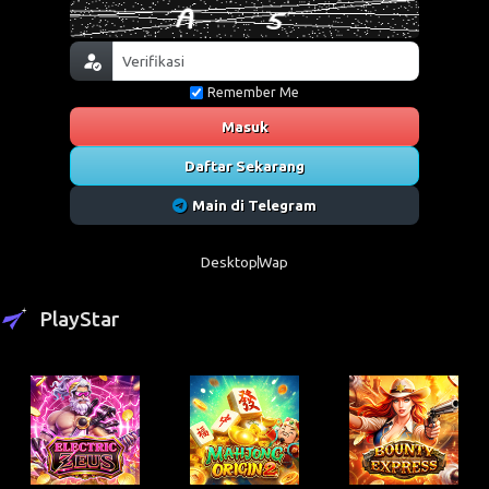
Remember Me
Masuk
Daftar Sekarang
Main di Telegram
Desktop
Wap
PlayStar
ELECTRIC ZEUS
MAHJONG ORIGIN 2
BOUNTY EXPRESS